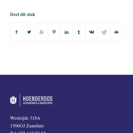
Deel dit stuk
Westzijde 318A
1506GJ Zaandam