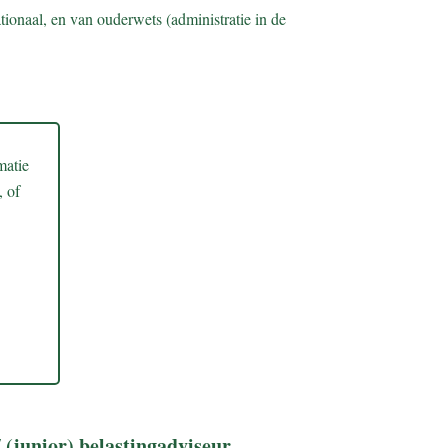
tionaal, en van ouderwets (administratie in de
matie
 of
(junior) belastingadviseur