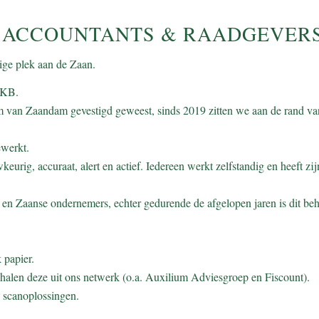
 ACCOUNTANTS & RAADGEVER
ige plek aan de Zaan.
MKB.
rum van Zaandam gevestigd geweest, sinds 2019 zitten we aan de rand va
ewerkt.
rig, accuraat, alert en actief. Iedereen werkt zelfstandig en heeft zi
n en Zaanse ondernemers, echter gedurende de afgelopen jaren is dit be
 papier.
 halen deze uit ons netwerk (o.a. Auxilium Adviesgroep en Fiscount).
 scanoplossingen.