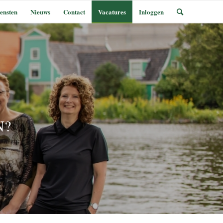
ensten
Nieuws
Contact
Vacatures
Inloggen
N?