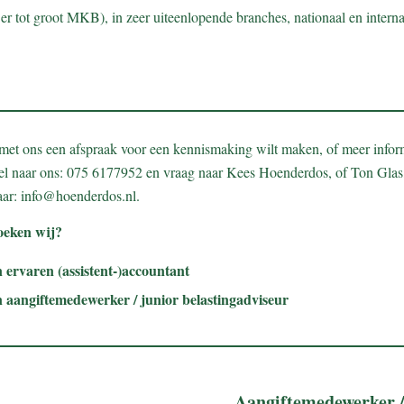
r tot groot MKB), in zeer uiteenlopende branches, nationaal en interna
 met ons een afspraak voor een kennismaking wilt maken, of meer infor
el naar ons: 075 6177952 en vraag naar Kees Hoenderdos, of Ton Glas,
aar: info@hoenderdos.nl.
oeken wij?
 ervaren (assistent-)accountant
n aangiftemedewerker / junior belastingadviseur
Aangiftemedewerker / 