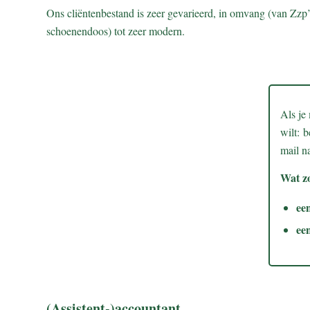
Ons cliëntenbestand is zeer gevarieerd, in omvang (van Zzp’e
schoenendoos) tot zeer modern.
Als je
wilt:
b
mail n
Wat z
een
ee
(Assistent-)accountant