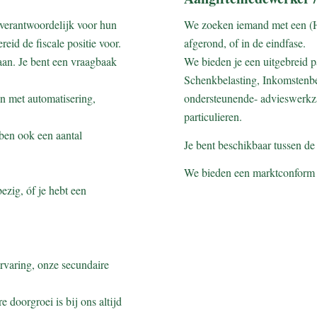
t verantwoordelijk voor hun
We zoeken iemand met een (H
eid de fiscale positie voor.
afgerond, of in de eindfase.
aan. Je bent een vraagbaak
We bieden je een uitgebreid p
Schenkbelasting, Inkomstenbe
en met automatisering,
ondersteunende- advieswerk
particulieren.
bben ook een aantal
Je bent beschikbaar tussen de
We bieden een marktconform s
zig, óf je hebt een
 ervaring, onze secundaire
 doorgroei is bij ons altijd