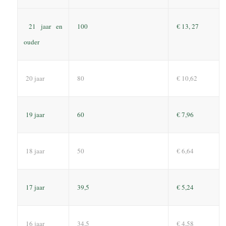
21 jaar en
100
€ 13, 27
ouder
20 jaar
80
€ 10,62
19 jaar
60
€ 7,96
18 jaar
50
€ 6,64
17 jaar
39,5
€ 5,24
16 jaar
34,5
€ 4,58