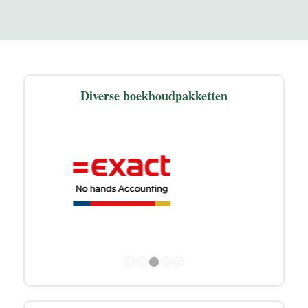
Diverse boekhoudpakketten
1
2
3
4
5