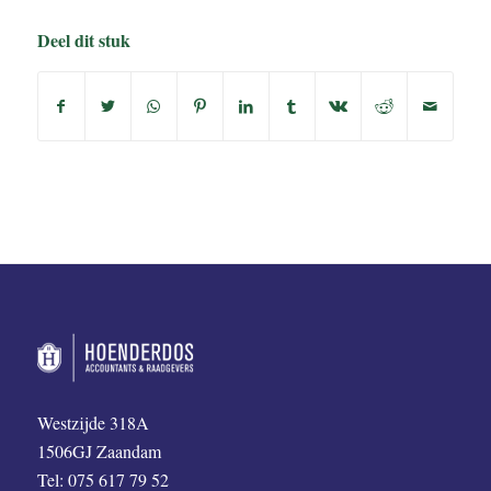
Deel dit stuk
Westzijde 318A
1506GJ Zaandam
Tel: 075 617 79 52