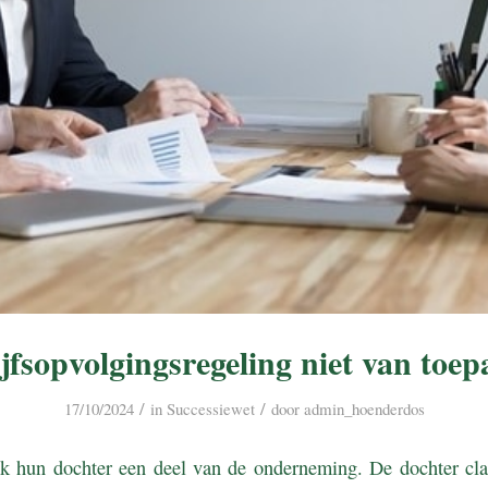
jfsopvolgingsregeling niet van toep
/
/
17/10/2024
in
Successiewet
door
admin_hoenderdos
k hun dochter een deel van de onderneming. De dochter clai