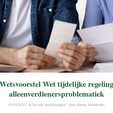
Wetsvoorstel Wet tijdelijke regelin
alleenverdienersproblematiek
/
/
03/10/2024
in
Sociale verzekeringen
door
admin_hoenderdos