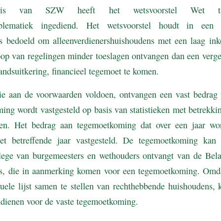
taris van SZW heeft het wetsvoorstel Wet tijd
problematiek ingediend. Het wetsvoorstel houdt in een
 is bedoeld om alleenverdienershuishoudens met een laag in
op van regelingen minder toeslagen ontvangen dan een verge
tandsuitkering, financieel tegemoet te komen.
die aan de voorwaarden voldoen, ontvangen een vast bedrag 
ng wordt vastgesteld op basis van statistieken met betrekki
en. Het bedrag aan tegemoetkoming dat over een jaar word
et betreffende jaar vastgesteld. De tegemoetkoming kan
lege van burgemeesters en wethouders ontvangt van de Belast
rs, die in aanmerking komen voor een tegemoetkoming. Omda
ctuele lijst samen te stellen van rechthebbende huishoudens,
ndienen voor de vaste tegemoetkoming.