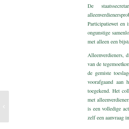
De staatssecre
alleenverdieners
Participatiewet en
ongunstige samenlo
met alleen een bijs
Alleenverdieners, 
van de tegemoetkomi
de gemiste toeslag
voorafgaand aan h
toegekend. Het col
met alleenverdiene
Disproportionele
tariefsverhoging
is een volledige a
forensenbelasting
zelf een aanvraag i