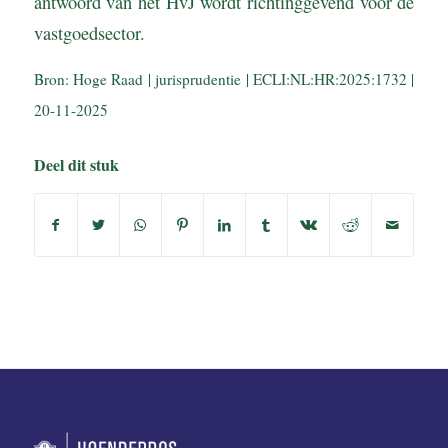
antwoord van het HvJ wordt richtinggevend voor de
vastgoedsector.
Bron: Hoge Raad | jurisprudentie | ECLI:NL:HR:2025:1732 |
20-11-2025
Deel dit stuk