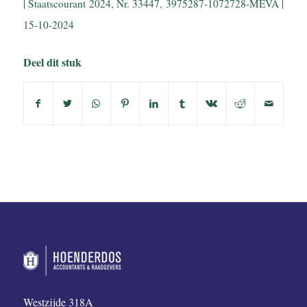
| Staatscourant 2024, Nr. 33447, 3975287-1072728-MEVA |
15-10-2024
Deel dit stuk
Westzijde 318A