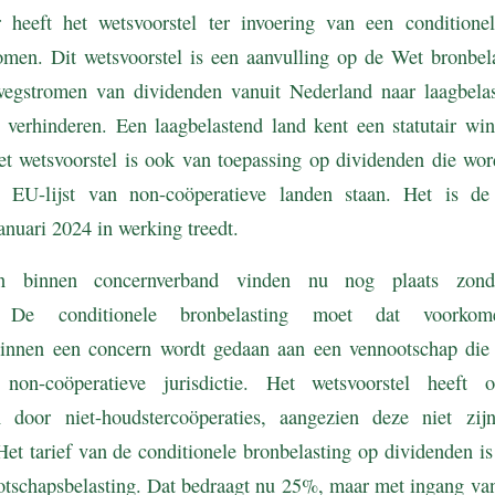
eeft het wetsvoorstel ter invoering van een conditionel
men. Dit wetsvoorstel is een aanvulling op de Wet bronbel
wegstromen van dividenden vanuit Nederland naar laagbela
e verhinderen. Een laagbelastend land kent een statutair wins
et wetsvoorstel is ook van toepassing op dividenden die wor
 EU-lijst van non-coöperatieve landen staan. Het is de
anuari 2024 in werking treedt.
gen binnen concernverband vinden nu nog plaats zon
ng. De conditionele bronbelasting moet dat voork
binnen een concern wordt gedaan aan een vennootschap die 
 non-coöperatieve jurisdictie. Het wetsvoorstel heeft
en door niet-houdstercoöperaties, aangezien deze niet zi
Het tarief van de conditionele bronbelasting op dividenden is
ootschapsbelasting. Dat bedraagt nu 25%, maar met ingang va