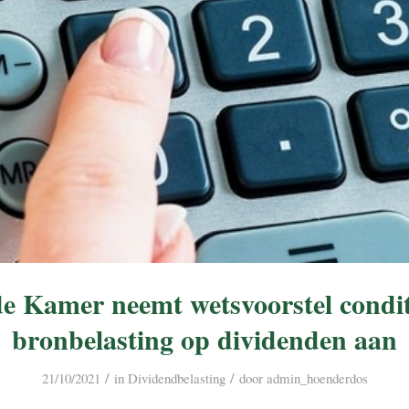
e Kamer neemt wetsvoorstel condit
bronbelasting op dividenden aan
/
/
21/10/2021
in
Dividendbelasting
door
admin_hoenderdos