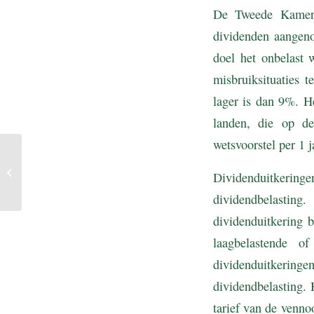
De Tweede Kamer h
dividenden aangeno
doel het onbelast 
misbruiksituaties t
lager is dan 9%. H
landen, die op de
wetsvoorstel per 1 j
Tweede nota van
wijziging Belastingplan
Dividenduitkerin
2022
dividendbelasti
dividenduitkering 
laagbelastende of
dividenduitkering
dividendbelasting. 
tarief van de venn