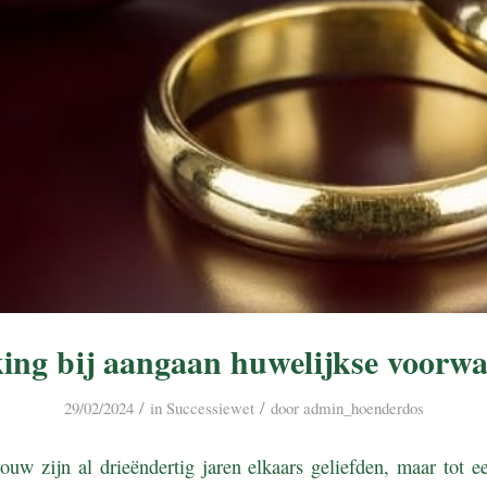
ing bij aangaan huwelijkse voorw
/
/
29/02/2024
in
Successiewet
door
admin_hoenderdos
uw zijn al drieëndertig jaren elkaars geliefden, maar tot e