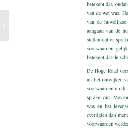
betekent dat, ondan
van de wet was. He
Tegen afspraak in privé
van de huwelijkse 
rijden met auto van de
zaak reden voor
aangaan van de hu
ontbinding
stellen dat er spr
voorwaarden gelij
betekent dat de sch
De Hoge Raad oorde
als het ontwijken v
voorwaarden en dit 
sprake van. Mevrou
was en het levens
overlijden dan men
voorwaarden werden