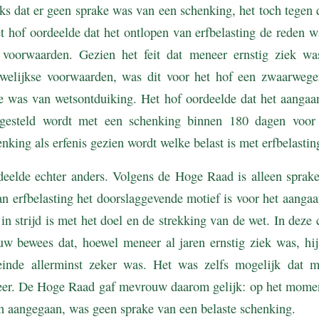
ks dat er geen sprake was van een schenking, het toch tegen 
t hof oordeelde dat het ontlopen van erfbelasting de reden w
voorwaarden. Gezien het feit dat meneer ernstig ziek was
welijkse voorwaarden, was dit voor het hof een zwaarweg
ake was van wetsontduiking. Het hof oordeelde dat het aangaa
kgesteld wordt met een schenking binnen 180 dagen voor h
enking als erfenis gezien wordt welke belast is met erfbelasti
elde echter anders. Volgens de Hoge Raad is alleen sprak
an erfbelasting het doorslaggevende motief is voor het aanga
in strijd is met het doel en de strekking van de wet. In deze
w bewees dat, hoewel meneer al jaren ernstig ziek was, hij 
einde allerminst zeker was. Het was zelfs mogelijk dat 
eer. De Hoge Raad gaf mevrouw daarom gelijk: op het momen
 aangegaan, was geen sprake van een belaste schenking.