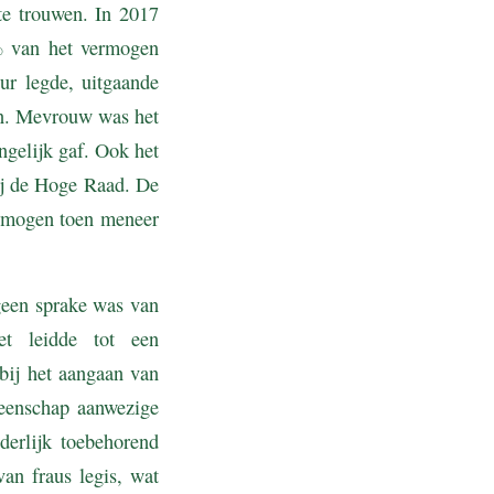
te trouwen. In 2017
% van het vermogen
ur legde, uitgaande
oen. Mevrouw was het
ngelijk gaf. Ook het
bij de Hoge Raad. De
ermogen toen meneer
geen sprake was van
et leidde tot een
bij het aangaan van
eenschap aanwezige
erlijk toebehorend
an fraus legis, wat