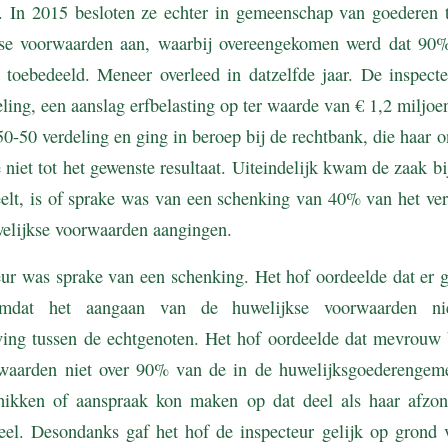
 In 2015 besloten ze echter in gemeenschap van goederen 
kse voorwaarden aan, waarbij overeengekomen werd dat 90
oebedeeld. Meneer overleed in datzelfde jaar. De inspecte
ling, een aanslag erfbelasting op ter waarde van € 1,2 milj
50-50 verdeling en ging in beroep bij de rechtbank, die haar o
 niet tot het gewenste resultaat. Uiteindelijk kwam de zaak 
peelt, is of sprake was van een schenking van 40% van het v
lijkse voorwaarden aangingen.
eur was sprake van een schenking. Het hof oordeelde dat er 
mdat het aangaan van de huwelijkse voorwaarden ni
ing tussen de echtgenoten. Het hof oordeelde dat mevrouw 
rwaarden niet over 90% van de in de huwelijksgoederengem
ikken of aanspraak kon maken op dat deel als haar afzond
el. Desondanks gaf het hof de inspecteur gelijk op grond v