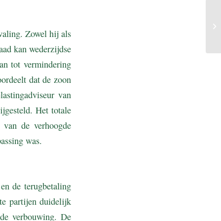
aling. Zowel hij als
aad kan wederzijdse
an tot vermindering
oordeelt dat de zoon
lastingadviseur van
jgesteld. Het totale
g van de verhoogde
epassing was.
 en de terugbetaling
te partijen duidelijk
 de verbouwing. De