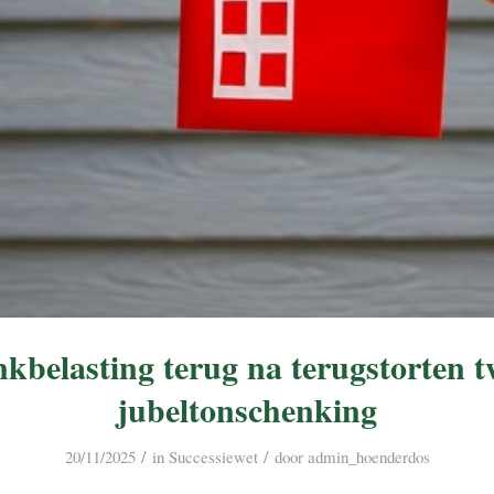
kbelasting terug na terugstorten 
jubeltonschenking
/
/
20/11/2025
in
Successiewet
door
admin_hoenderdos