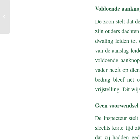
Voldoende aanknop
Loon op loonlijst is
belast, ook zonder
De zoon stelt dat d
uitbetaling
zijn ouders dachte
dwaling leiden tot
van de aanslag leid
voldoende aanknopi
vader heeft op dien
bedrag bleef nét 
vrijstelling. Dit wi
Geen voorwendsel 
De inspecteur stelt
slechts korte tijd z
dat zij hadden ge