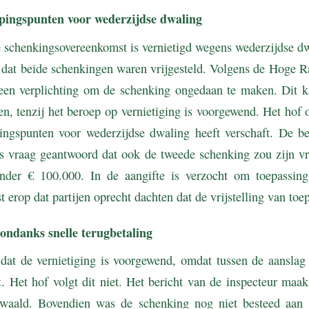
ingspunten voor wederzijdse dwaling
e schenkingsovereenkomst is vernietigd wegens wederzijdse dw
n dat beide schenkingen waren vrijgesteld. Volgens de Hoge R
 een verplichting om de schenking ongedaan te maken. Dit k
en, tenzij het beroep op vernietiging is voorgewend. Het hof 
ngspunten voor wederzijdse dwaling heeft verschaft. De be
s vraag geantwoord dat ook de tweede schenking zou zijn vri
onder € 100.000. In de aangifte is verzocht om toepassin
jst erop dat partijen oprecht dachten dat de vrijstelling van to
ondanks snelle terugbetaling
 dat de vernietiging is voorgewend, omdat tussen de aanslag
it. Het hof volgt dit niet. Het bericht van de inspecteur maak
dwaald. Bovendien was de schenking nog niet besteed aan