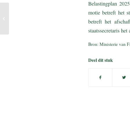
Belastingplan 202
motie betreft het 
Strenge toets voor
beroepskosten van
betreft het afsch
resultaatgenieter
staatssecretaris he
Bron: Ministerie van F
Deel dit stuk