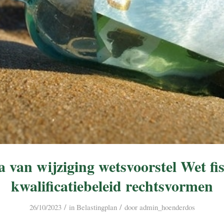
 van wijziging wetsvoorstel Wet fi
kwalificatiebeleid rechtsvormen
/
/
26/10/2023
in
Belastingplan
door
admin_hoenderdos