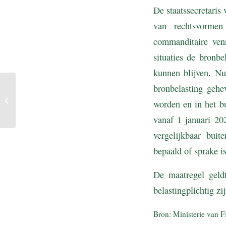
De staatssecretaris 
van rechtsvorme
commanditaire ven
situaties de bronb
kunnen blijven. Nu
bronbelasting gehe
Loonvordering
uitzendkracht jegens
worden en in het bu
opdrachtgever afgewezen
vanaf 1 januari 20
vergelijkbaar buit
bepaald of sprake i
De maatregel geld
belastingplichtig zi
Bron: Ministerie van F