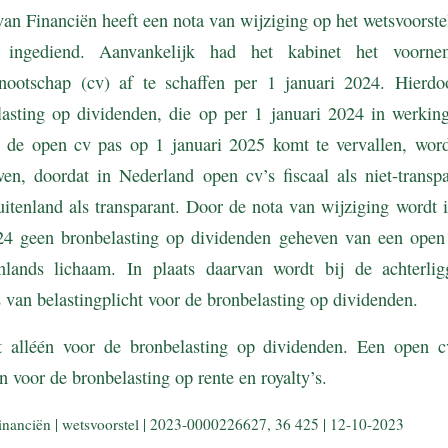
van Financiën heeft een nota van wijziging op het wetsvoorstel
n ingediend. Aanvankelijk had het kabinet het voor
nootschap (cv) af te schaffen per 1 januari 2024. Hierdo
elasting op dividenden, die op per 1 januari 2024 in werking
 de open cv pas op 1 januari 2025 komt te vervallen, wor
ven, doordat in Nederland open cv’s fiscaal als niet-transpa
itenland als transparant. Door de nota van wijziging wordt i
24 geen bronbelasting op dividenden geheven van een open
enlands lichaam. In plaats daarvan wordt bij de achterli
s van belastingplicht voor de bronbelasting op dividenden.
t alléén voor de bronbelasting op dividenden. Een open 
jn voor de bronbelasting op rente en royalty’s.
inanciën | wetsvoorstel | 2023-0000226627, 36 425 | 12-10-2023