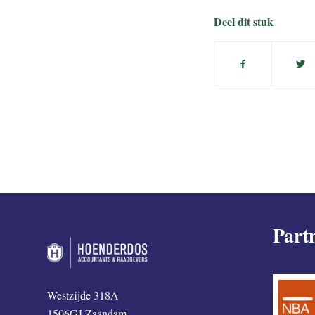
Deel dit stuk
Part
Westzijde 318A
1506GJ Zaandam