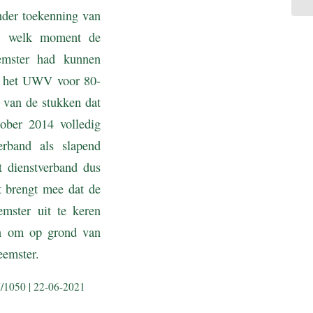
nder toekenning van
 op welk moment de
eemster had kunnen
r het UWV voor 80-
 van de stukken dat
tober 2014 volledig
erband als slapend
 dienstverband dus
 brengt mee dat de
mster uit te keren
en om op grond van
eemster.
/1050 | 22-06-2021