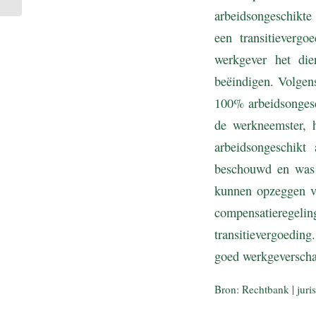
arbeidsongeschikte
een transitieverg
werkgever het die
beëindigen. Volgen
100% arbeidsongesc
de werkneemster, h
arbeidsongeschikt
beschouwd en was 
kunnen opzeggen vo
compensatieregelin
transitievergoedi
goed werkgeverscha
Bron: Rechtbank | ju