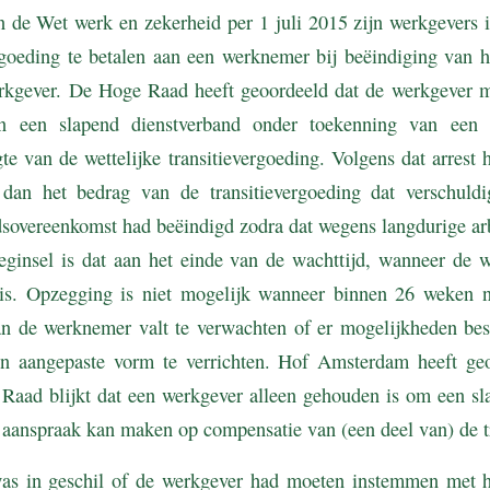
 de Wet werk en zekerheid per 1 juli 2015 zijn werkgevers i
rgoeding te betalen aan een werknemer bij beëindiging van h
werkgever. De Hoge Raad heeft geoordeeld dat de werkgever
n een slapend dienstverband onder toekenning van een
e van de wettelijke transitievergoeding. Volgens dat arrest 
 dan het bedrag van de transitievergoeding dat verschuld
dsovereenkomst had beëindigd zodra dat wegens langdurige ar
eginsel is dat aan het einde van de wachttijd, wanneer de 
is. Opzegging is niet mogelijk wanneer binnen 26 weken n
van de werknemer valt te verwachten of er mogelijkheden be
in aangepaste vorm te verrichten. Hof Amsterdam heeft geo
 Raad blijkt dat een werkgever alleen gehouden is om een sl
j aanspraak kan maken op compensatie van (een deel van) de t
as in geschil of de werkgever had moeten instemmen met h