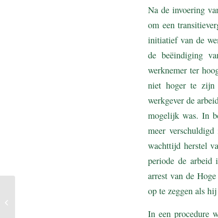
Na de invoering van
om een transitieve
initiatief van de 
de beëindiging va
werknemer ter hoogt
niet hoger te zijn
werkgever de arbei
mogelijk was. In b
meer verschuldigd 
wachttijd herstel 
periode de arbeid 
arrest van de Hoge
op te zeggen als hi
Loon tijdens vakantie
inclusief vergoeding voor
overuren?
In een procedure w