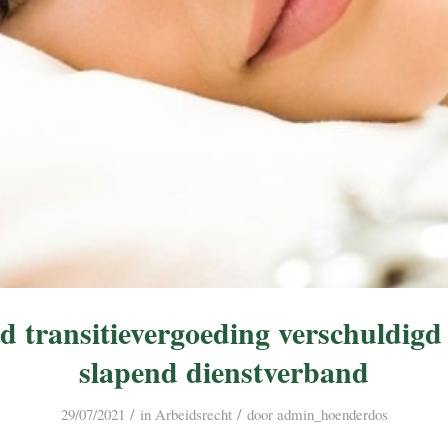
jd transitievergoeding verschuldigd
slapend dienstverband
/
/
29/07/2021
in
Arbeidsrecht
door
admin_hoenderdos