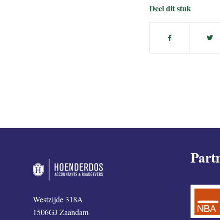
Deel dit stuk
Part
Westzijde 318A
1506GJ Zaandam