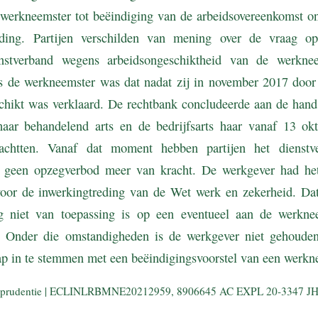
 werkneemster tot beëindiging van de arbeidsovereenkomst o
oeding. Partijen verschilden van mening over de vraag
nstverband wegens arbeidsongeschiktheid van de werkn
s de werkneemster was dat nadat zij in november 2017 doo
hikt was verklaard. De rechtbank concludeerde aan de hand
aar behandelend arts en de bedrijfsarts haar vanaf 13 ok
 achtten. Vanaf dat moment hebben partijen het dienstv
geen opzegverbod meer van kracht. De werkgever had het
or de inwerkingtreding van de Wet werk en zekerheid. Dat
g niet van toepassing is op een eventueel aan de werknee
ng. Onder die omstandigheden is de werkgever niet gehoud
p in te stemmen met een beëindigingsvoorstel van een werkn
risprudentie | ECLINLRBMNE20212959, 8906645 AC EXPL 20-3347 JH