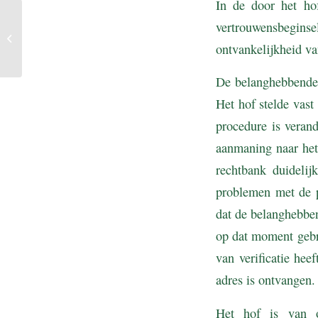
In de door het hof
Recht op aftrek btw op
vertrouwensbeginsel
draagconstructie woning
en op zonnepanelen bij
ontvankelijkheid va
verhuur...
De belanghebbende s
Het hof stelde vast
procedure is verand
aanmaning naar het
rechtbank duidelij
problemen met de p
dat de belanghebben
op dat moment gebr
van verificatie hee
adres is ontvangen.
Het hof is van o