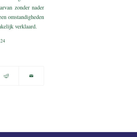
aarvan zonder nader
geen omstandigheden
kelijk verklaard.
024