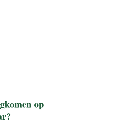
rugkomen op
ar?