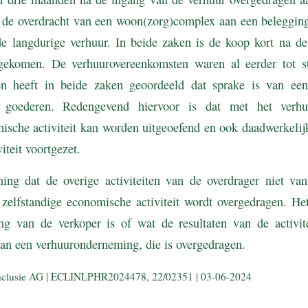
t de overdracht van een woon(zorg)complex aan een belegging
e langdurige verhuur. In beide zaken is de koop kort na de
gekomen. De verhuurovereenkomsten waren al eerder tot 
 heeft in beide zaken geoordeeld dat sprake is van ee
 goederen. Redengevend hiervoor is dat met het verh
ische activiteit kan worden uitgeoefend en ook daadwerkelij
viteit voortgezet.
g dat de overige activiteiten van de overdrager niet van
 zelfstandige economische activiteit wordt overgedragen. Het
ng van de verkoper is of wat de resultaten van de activite
van een verhuuronderneming, die is overgedragen.
nclusie AG | ECLINLPHR2024478, 22/02351 | 03-06-2024