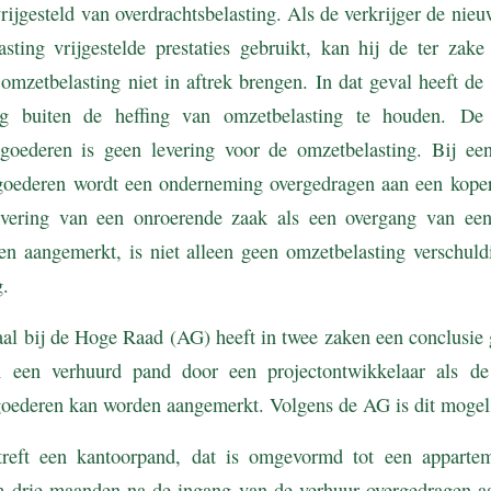
rijgesteld van overdrachtsbelasting. Als de verkrijger de nie
sting vrijgestelde prestaties gebruikt, kan hij de ter zake
omzetbelasting niet in aftrek brengen. In dat geval heeft de 
ng buiten de heffing van omzetbelasting te houden. De
goederen is geen levering voor de omzetbelasting. Bij ee
oederen wordt een onderneming overgedragen aan een koper, 
levering van een onroerende zaak als een overgang van ee
n aangemerkt, is niet alleen geen omzetbelasting verschul
g.
al bij de Hoge Raad (AG) heeft in twee zaken een conclusie 
 een verhuurd pand door een projectontwikkelaar als d
oederen kan worden aangemerkt. Volgens de AG is dit mogeli
treft een kantoorpand, dat is omgevormd tot een apparte
 drie maanden na de ingang van de verhuur overgedragen a