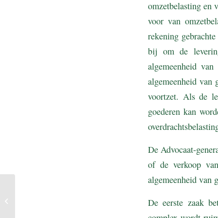
omzetbelasting en v
voor van omzetbela
rekening gebrachte 
bij om de leveri
algemeenheid van 
algemeenheid van g
voortzet. Als de 
goederen kan worde
overdrachtsbelastin
De Advocaat-genera
of de verkoop van
algemeenheid van g
Verstrekking op de zaak
betrekking hebbend stuk
De eerste zaak be
via link naar website
complex wordt ruim