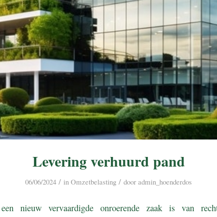
Levering verhuurd pand
/
/
06/06/2024
in
Omzetbelasting
door
admin_hoenderdos
een nieuw vervaardigde onroerende zaak is van rech