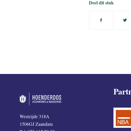
Deel dit stuk
Part
Westzijde 318A
1506GJ Zaandam