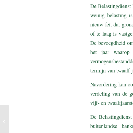
De Belastingdienst 
weinig belasting 
nieuw feit dat gron
of te laag is vastge
De bevoegdheid om e
het jaar waarop 
vermogensbestandd
termijn van twaalf 
Navordering kan ook
verdeling van de g
vijf- en twaalfjaars
Melding uitbetalingen
De Belastingdienst
aan derden bij factuur met
buitenlandse bank
btw verlegd