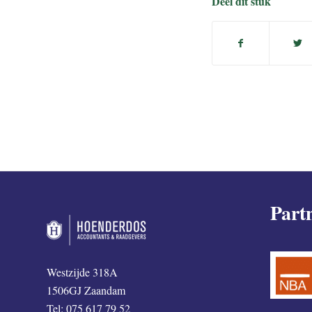
Deel dit stuk
Part
Westzijde 318A
1506GJ Zaandam
Tel: 075 617 79 52