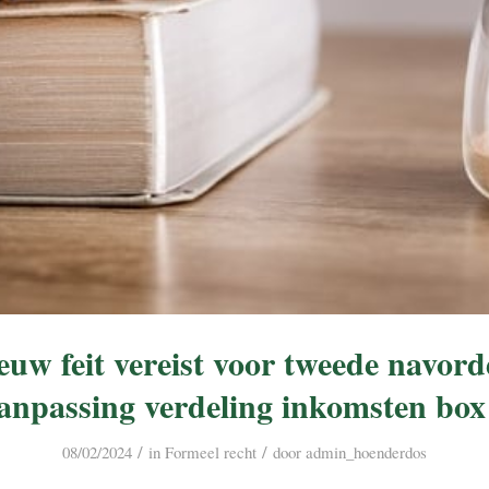
euw feit vereist voor tweede navord
anpassing verdeling inkomsten box
/
/
08/02/2024
in
Formeel recht
door
admin_hoenderdos