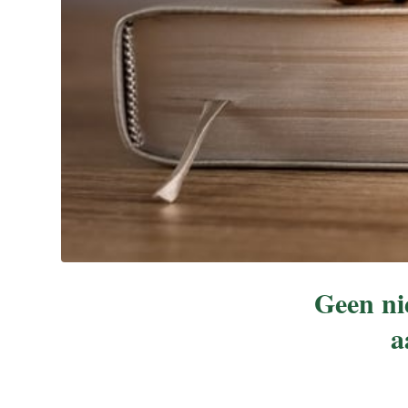
Geen ni
a