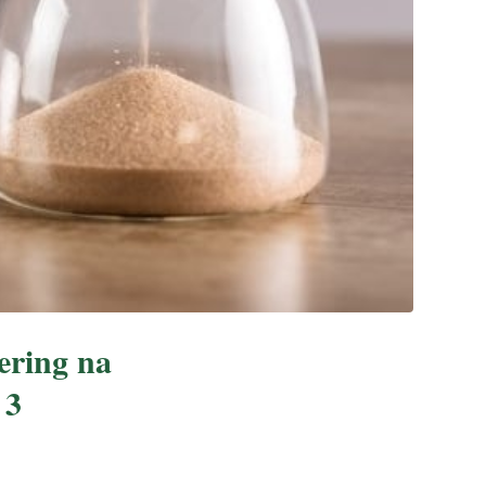
ering na
 3