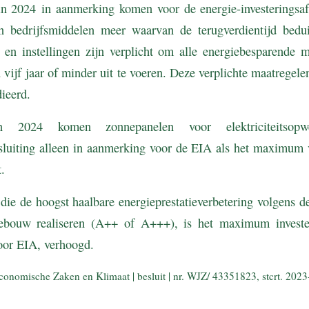
 in 2024 in aanmerking komen voor de energie-investeringsaf
 bedrijfsmiddelen meer waarvan de terugverdientijd bedui
en en instellingen zijn verplicht om alle energiebesparende 
n vijf jaar of minder uit te voeren. Deze verplichte maatregele
ieerd.
 2024 komen zonnepanelen voor elektriciteitsop
nsluiting alleen in aanmerking voor de EIA als het maximum
.
ie de hoogst haalbare energieprestatieverbetering volgens d
gebouw realiseren (A++ of A+++), is het maximum invester
or EIA, verhoogd.
conomische Zaken en Klimaat | besluit | nr. WJZ/ 43351823, stcrt. 202