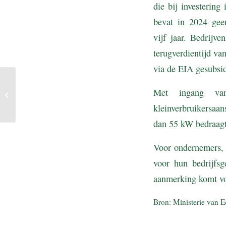
die bij investering
bevat in 2024 geen
vijf jaar. Bedrijv
terugverdientijd va
via de EIA gesubsid
Tarieven en
Met ingang van
heffingskortingen 2024
kleinverbruikersaa
dan 55 kW bedraagt
Voor ondernemers, d
voor hun bedrijfs
aanmerking komt vo
Bron: Ministerie van E