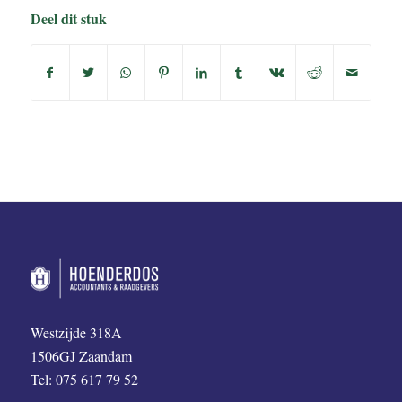
Deel dit stuk
Westzijde 318A
1506GJ Zaandam
Tel: 075 617 79 52