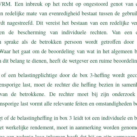
EVRM. Een inbreuk op het recht op ongestoord genot van e
en redelijke mate van evenredigheid bestaat tussen de gebru
dt nagestreefd. Dit vereist het bestaan van een redelijke ve
n de bescherming van individuele rechten. Van een de
n sprake als de betrokken persoon wordt getroffen door 
. Waar het gaat om de beoordeling van wat in het algemeen b
dit belang te dienen, heeft de wetgever een ruime beoordelin
 of een belastingplichtige door de box 3-heffing wordt gec
tensporige last, moet de rechter die heffing bezien in same
ie van de betrokkene. De rechter moet bij zijn onderzoek
ensporige last vormt alle relevante feiten en omstandigheden b
t of de belastingheffing in box 3 leidt tot een individuele en b
het werkelijke rendement, moet in aanmerking worden genome
tige een zodanig laag inkomen heeft dat hij op zijn vermogen