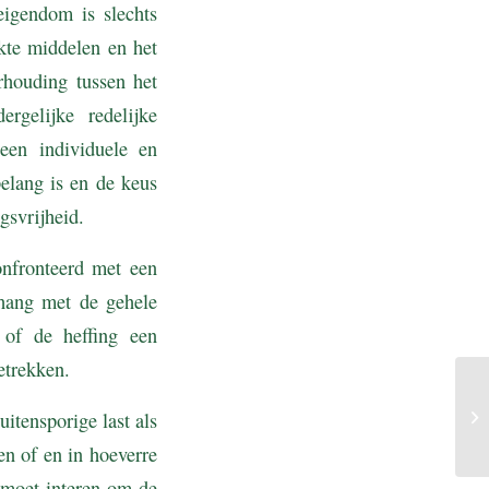
igendom is slechts
ikte middelen en het
rhouding tussen het
rgelijke redelijke
een individuele en
elang is en de keus
gsvrijheid.
onfronteerd met een
nhang met de gehele
 of de heffing een
etrekken.
uitensporige last als
n of en in hoeverre
 moet interen om de