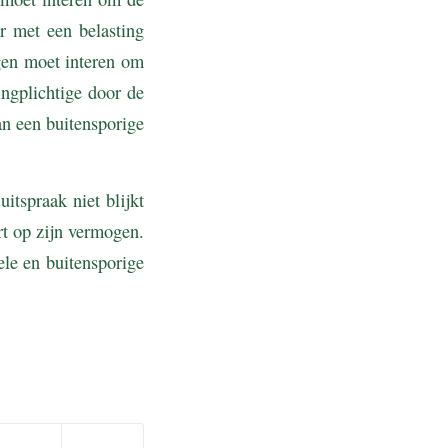
r met een belasting
gen moet interen om
ngplichtige door de
an een buitensporige
tspraak niet blijkt
rt op zijn vermogen.
le en buitensporige