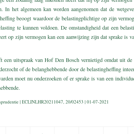
en. In het algemeen kan worden aangenomen dat de wetgeve
heffing beoogt waardoor de belastingplichtige op zijn vermo
elasting te kunnen voldoen. De omstandigheid dat een belasti
teert op zijn vermogen kan een aanwijzing zijn dat sprake is v
 een uitspraak van Hof Den Bosch vernietigd omdat uit de ui
nderzocht of de belanghebbende door de belastingheffing intee
den moet nu onderzoeken of er sprake is van een individue
hebbende.
risprudentie | ECLINLHR20211047, 20/02453 | 01-07-2021