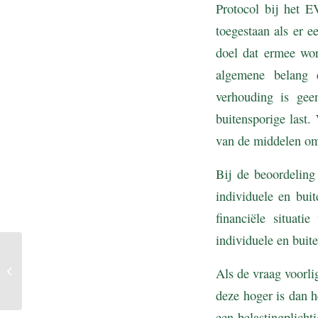
Protocol bij het 
toegestaan als er e
doel dat ermee wor
algemene belang e
verhouding is gee
buitensporige last
van de middelen om 
Bij de beoordeling
individuele en bui
financiële situat
individuele en buit
Steunmaatregel varend
Als de vraag voorlig
erfgoed
deze hoger is dan 
een belastingplich