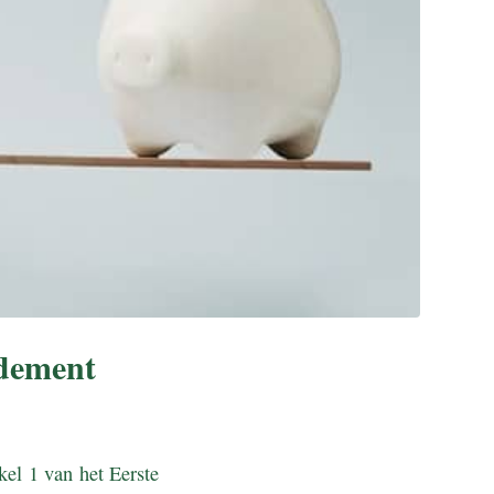
ndement
kel 1 van het Eerste