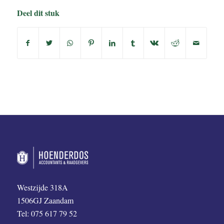
Deel dit stuk
Westzijde 318A
1506GJ Zaandam
Tel: 075 617 79 52