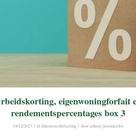
rbeidskorting, eigenwoningforfait 
rendementspercentages box 3
/
/
14/12/2023
in
Inkomstenbelasting
door
admin_hoenderdos