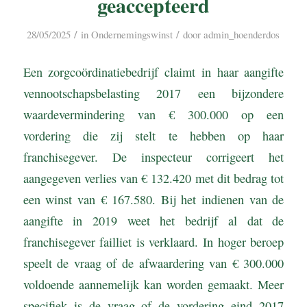
geaccepteerd
/
/
28/05/2025
in
Ondernemingswinst
door
admin_hoenderdos
Een zorgcoördinatiebedrijf claimt in haar aangifte
vennootschapsbelasting 2017 een bijzondere
waardevermindering van € 300.000 op een
vordering die zij stelt te hebben op haar
franchisegever. De inspecteur corrigeert het
aangegeven verlies van € 132.420 met dit bedrag tot
een winst van € 167.580. Bij het indienen van de
aangifte in 2019 weet het bedrijf al dat de
franchisegever failliet is verklaard. In hoger beroep
speelt de vraag of de afwaardering van € 300.000
voldoende aannemelijk kan worden gemaakt. Meer
specifiek is de vraag of de vordering eind 2017