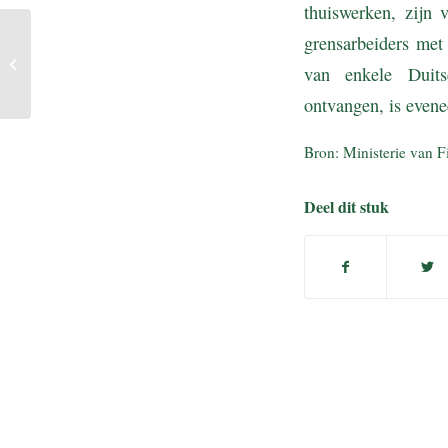
thuiswerken, zijn
grensarbeiders met 
Subsidiebedragen nieuwe
elektrische auto’s worden
van enkele Duitse
lager
ontvangen, is even
Bron: Ministerie van F
Deel dit stuk