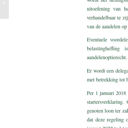
Gerichte vrijstelling
thuiswerkkosten
uitoefening van h
verhandelbaar te zi
van de aandelen op
Eventuele voordele
belastingheffin
aandelenoptierecht.
Er wordt een delega
met betrekking tot 
Per 1 januari 2018
startersverklarin
genoten loon ter za
dat deze regeling 