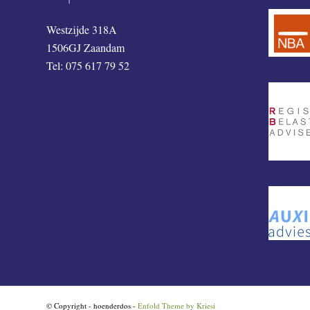
Westzijde 318A
1506GJ Zaandam
Tel: 075 617 79 52
© Copyright - hoenderdos -
Enfold Theme by Kriesi