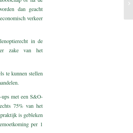
 worden dan geacht
t economisch verkeer
enoptierecht in de
ter zake van het
ls te kunnen stellen
aandelen.
rt-ups met een S&O-
lechts 75% van het
praktijk is gebleken
egemoetkoming per 1