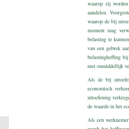
waarop zij worden
aandelen. Voorgest
waarop de bij uitoe
moment mag verwa
belasting te kunnen
van een gebrek aan
belastingheffing b
niet onmiddellijk v
Als de bij uitoef
economisch verkeer
uitoefening verkreg
de waarde in het e
Als een werknemer 
wordt het heffings