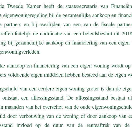
de Tweede Kamer heeft de staatssecretaris van Financië
e eigenwoningregeling bij de gezamenlijke aankoop en financi
e partners en bij overlijden van een van de fiscale partne
reffen feitelijk de codificatie van een beleidsbesluit uit 201
ling bij gezamenlijke aankoop en financiering van een eigen 
igenwoningverleden.
jke aankoop en financiering van een eigen woning wordt op
ners voldoende eigen middelen hebben besteed aan de eigen w
ngschuld van een eerdere eigen woning groter is dan de eig
ontstaat een aflossingsstand. De aflossingsstand bestaat u
d in maanden van het overschot van de oude eigenwoningschuld
uld door verbouwing van de woning of door aankoop van e
ngsstand invloed op de duur van de renteaftrek van de