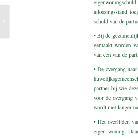
eigenwoningschuld
aflossingsstand to
Tarieven en
schuld van de partn
heffingskortingen
inkomstenbelasting
• Bij de gezamenlij
gemaakt worden van
van een van de part
• De overgang naar 
huwelijksgemeensch
partner bij wie dez
voor de overgang v
wordt niet langer n
• Het overlijden va
eigen woning. Daar