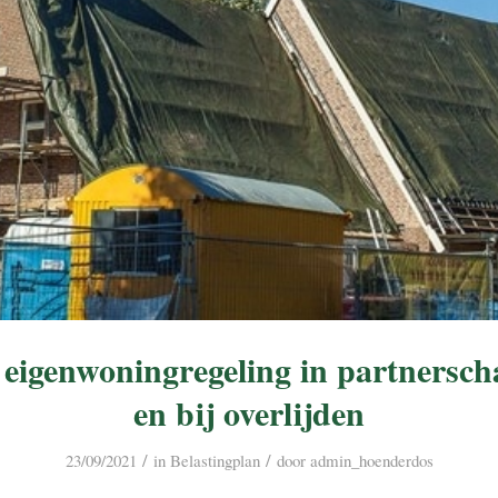
eigenwoningregeling in partnerscha
en bij overlijden
/
/
23/09/2021
in
Belastingplan
door
admin_hoenderdos